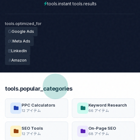
tools.instant tools.results
tools.optimized_for
Google Ads
Meta Ads
LinkedIn
Amazon
tools.popular_categories
PPC Calculators
Keyword Research
12 アイテム
66 アイテム
SEO Tools
On-Page SEO
12 アイテム
68 アイテム