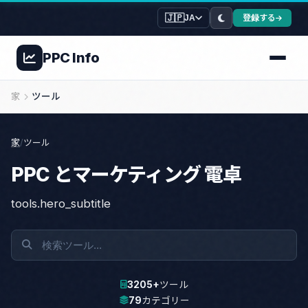
🇯🇵
登録する
JA
PPC
Info
家
ツール
家
/
ツール
PPC とマーケティング 電卓
tools.hero_subtitle
3205+
ツール
79
カテゴリー