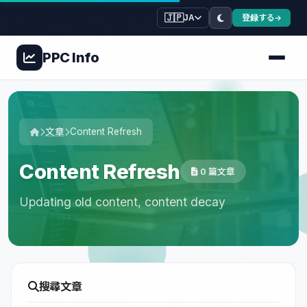
🇯🇵
登録する
JA
PPC
Info
文章
Content Refresh
Content Refresh
0 篇文章
Updating old content, content decay
搜尋文章