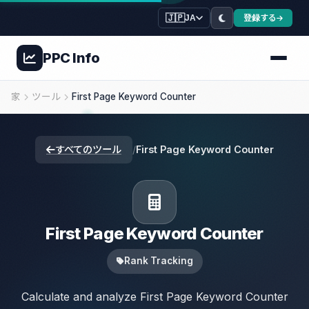
🇯🇵
登録する
JA
PPC
Info
家
ツール
First Page Keyword Counter
すべてのツール
/
First Page Keyword Counter
First Page Keyword Counter
Rank Tracking
Calculate and analyze First Page Keyword Counter