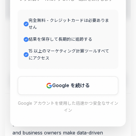
this free online tool. Get instant results for your digital
marketing needs.
完全無料 - クレジットカードは必要ありま
Enter Your Text
せん
結果を保存して長期的に追跡する
15 以上のマーケティング計算ツールすべて
にアクセス
Calculate
Google を続ける
Google アカウントを使用した迅速かつ安全なサイン
Use our free First Page Keyword Counter for
イン
SERP tracking and rankings. This professional-
grade tool helps marketers, SEO specialists,
and business owners make data-driven