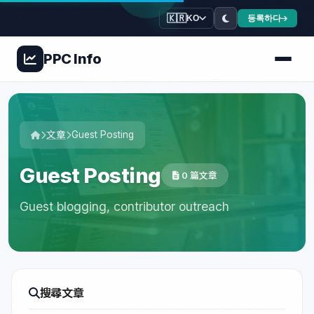
🇰🇷
등록하다
KO
PPC
Info
文章
Guest Posting
Guest Posting
0 篇文章
Guest blogging, contributor outreach
搜尋文章