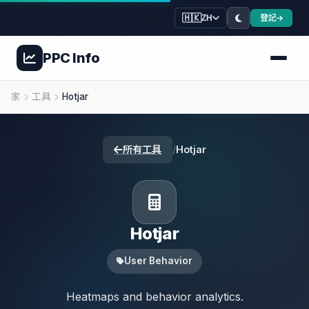
🇭🇰
登記
ZH
PPC
Info
家
工具
Hotjar
所有工具
/
Hotjar
Hotjar
User Behavior
Heatmaps and behavior analytics.