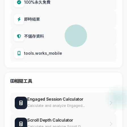
100%永久免費
即時結果
不儲存資料
tools.works_mobile
相關工具
Engaged Session Calculator
Calculate and analyze Engaged...
Scroll Depth Calculator
Calculate and analyze Scroll D...