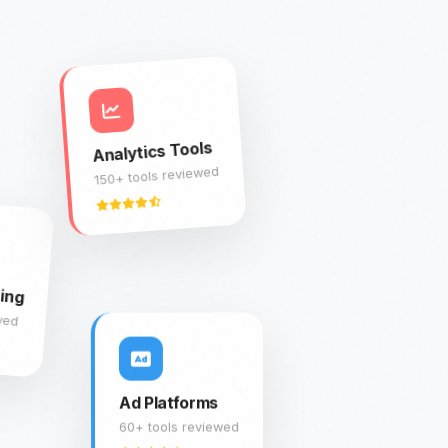
Analytics Tools
150+ tools reviewed
ing
wed
Ad Platforms
60+ tools reviewed