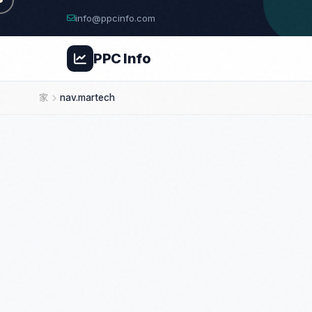
info@ppcinfo.com
PPC
Info
家
nav.martech