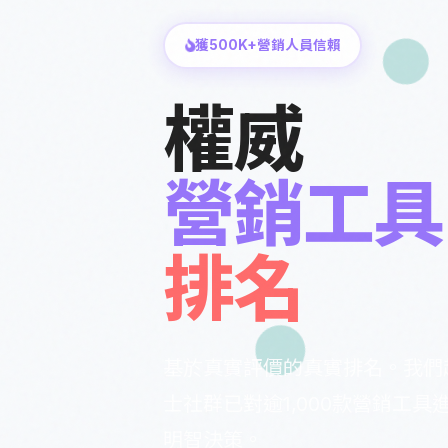
獲500K+營銷人員信賴
權威
營銷工具
排名
基於真實評價的真實排名。我們超
士社群已對逾1,000款營銷工
明智決策。