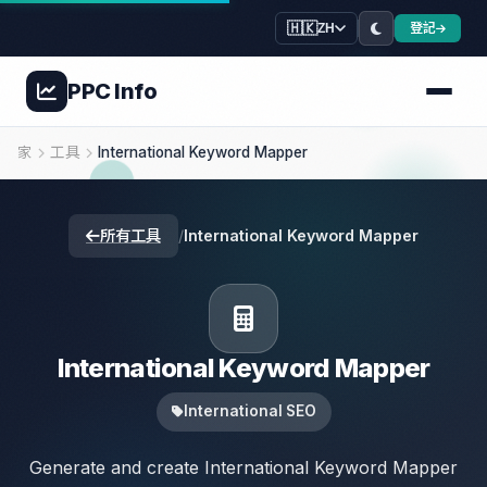
🇭🇰
登記
ZH
PPC
Info
家
工具
International Keyword Mapper
所有工具
/
International Keyword Mapper
International Keyword Mapper
International SEO
Generate and create International Keyword Mapper