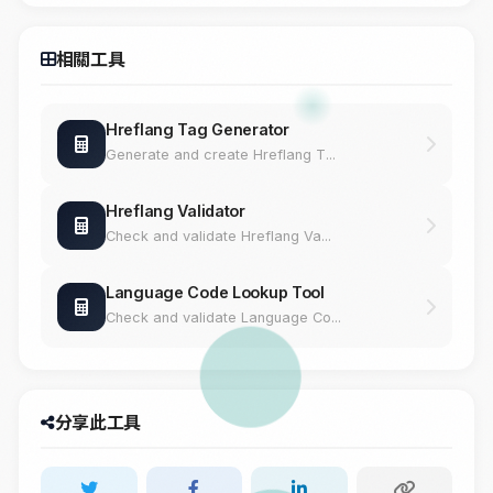
相關工具
Hreflang Tag Generator
Generate and create Hreflang T...
Hreflang Validator
Check and validate Hreflang Va...
Language Code Lookup Tool
Check and validate Language Co...
分享此工具