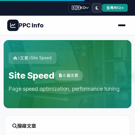
🇰🇷
등록하다
KO
PPC
Info
文章
Site Speed
Site Speed
0 篇文章
Page speed optimization, performance tuning
搜尋文章