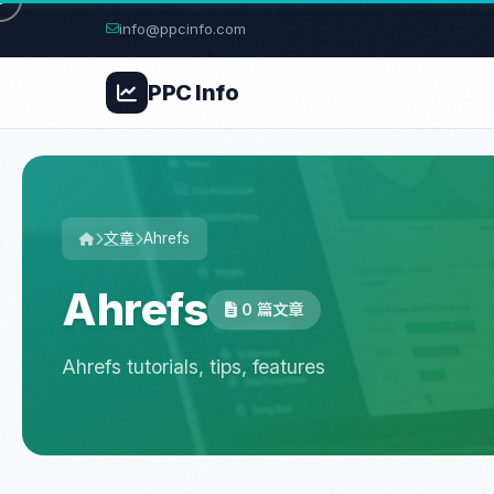
info@ppcinfo.com
PPC
Info
文章
Ahrefs
Ahrefs
0 篇文章
Ahrefs tutorials, tips, features