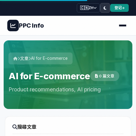
🇨🇳
登记
ZH
PPC
Info
文章
AI for E-commerce
AI for E-commerce
0 篇文章
Product recommendations, AI pricing
搜尋文章