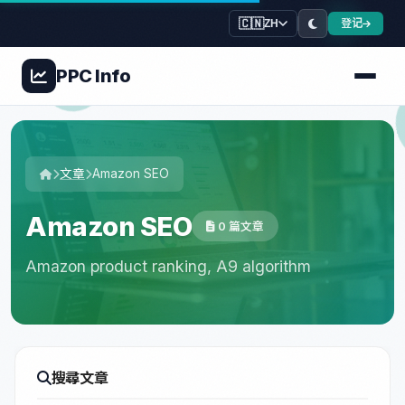
🇨🇳
登记
ZH
PPC
Info
文章
Amazon SEO
Amazon SEO
0 篇文章
Amazon product ranking, A9 algorithm
搜尋文章