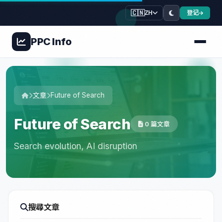
🇨🇳
登记
ZH
PPC
Info
文章
Future of Search
Future of Search
0 篇文章
Search evolution, AI disruption
搜尋文章