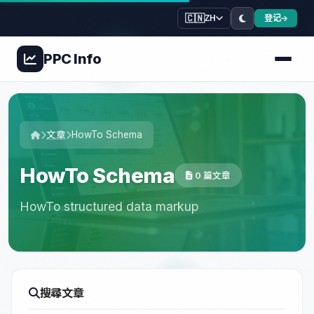
🇨🇳
登记
ZH
PPC
Info
文章
HowTo Schema
HowTo Schema
0 篇文章
HowTo structured data markup
搜尋文章