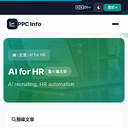
🇭🇰
登記
ZH
PPC
Info
文章
AI for HR
AI for HR
0 篇文章
AI recruiting, HR automation
搜尋文章