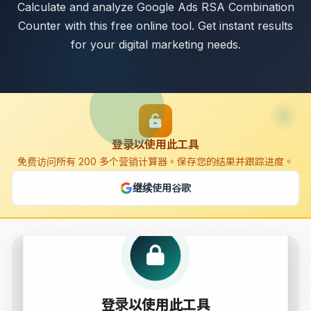
Calculate and analyze Google Ads RSA Combination
Counter with this free online tool. Get instant results
for your digital marketing needs.
登录以使用此工具
免费访问所有 200 多个营销计算器。保存您的结果并跟踪进度。
继续使用谷歌
Google Ads RSA Combination Counter
登录以使用此工具
Calculate and analyze Google Ads RSA Combination